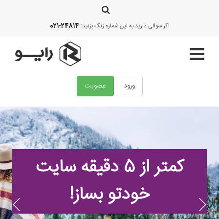
021-24814
اگر سوالی دارید به این شماره زنگ بزنید:
ورود
عضویت
صفحه اصلی
قالب‌ها
کمتر از 5 دقیقه سایت
آموزش
خودتو بساز!
امکانات