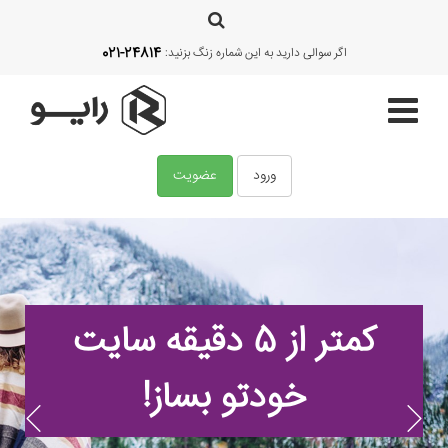
021-24814
اگر سوالی دارید به این شماره زنگ بزنید:
ورود
عضویت
صفحه اصلی
قالب‌ها
کمتر از 5 دقیقه سایت
آموزش
خودتو بساز!
امکانات