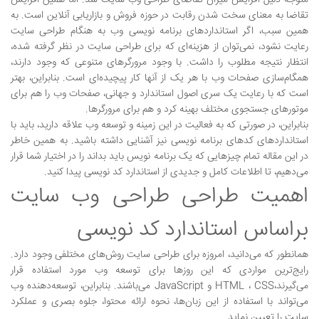
متوجه دلیل افزایش میزان تقاضای طراحی وب سایت شد. اما همین افزایش
تقاضا به معنای سخت شدن رقابت در حوزه فروش و بازاریابی آنلاین است. به
همین سبب، اگر استانداردهای برنامه نویسی وب به هنگام طراحی سایت
رعایت نشود، نمی‌توان از هزینه‌ای که برای طراحی سایت در نظر گرفته شده،
انتظار نتیجه مطلوب را داشت. با وجود مرورگرهای متنوعی که وجود دارند،
همگام‌سازی صفحات وب با هر یک از آنها کار پیچیده‌ای است. بنابراین، بهتر
است که با رعایت یک سری اصول استاندارد و جهانی، صفحات وب را هم برای
موتورهای جستجوی مختلف بهینه کرد و هم برای مرورگرها.
بنابراین، در صورتی که به فعالیت در این زمینه و توسعه وب علاقه دارید، باید با
استانداردهای کدهای برنامه نویسی نیز آشنایی داشته باشید. به همین خاطر
در این مقاله تمام چیزهایی که یک برنامه نویس باید بداند را در اختیار شما قرار
می‌دهیم، تا اطلاعات کامل و جدیدی از استاندارد کد نویسی پیدا کنید.
اهمیت طراحی طراحی وب سایت
براساس استاندارد کد نویسی
همانطور که می‌دانید، امروزه برای طراحی سایت روش‌های مختلفی وجود دارد.
رایج‌ترین مواردی که این روزها برای توسعه وب مورد استفاده قرار
می‌گیرند،HTML ، CSS و JavaScript می‌باشند. بنابراین، توسعه‌دهنده وب
می‌تواند با استفاده از این زبان‌ها، نحوه ارائه محتوا، جلوه بصری و عملکرد
سایت را تعیین نماید.