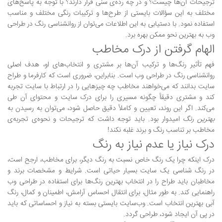
ترجیحات آن‌ها چیست؟ و در چه رده‌ی سنی قرار دارند؟ با توجه به پاسخ‌های
مختلف به این سؤالات بایستی از طرح‌ها و ترکیبات رنگی مختلف و مناسب
استفاده نمود. با دستیابی به این اطلاعات می‌توان از روانشناسی رنگ در طراحی
وب به بهترین نحو ممکن بهره برد.
الهام گرفتن از درک مخاطب
فهم تأثیر رنگ‌ها و ترکیب آن‌ها بر مشتری و انتخاب‌های او، هدف اصلی
روانشناسی رنگ در طراحی وب است. بنابراین، ضروری است که کارفرما و طراح
سایت بدانند که می‌خواهند مخاطب چه چیزهایی را در ارتباط با سایت تجربه
کند و مشتری دقیقأ چگونه مسیری را برای درک سایت و محتوای آن طی
می‌کند. اگر این روند، تعیین و کاملأ دقیق حاصل شود، می‌توان به رسیدن به
بهترین رنگ
امیدوار بود. باید توجه داشت که ترجیحات و نحوه‌ی تجربه‌ی
مخاطب بر تناسب رنگ و برند غلبه نکند!
درک نیاز یا عدم نیاز به رنگ
درک اینکه چرا یک رنگ خاص نسبت به رنگ دیگر، برای مخاطب، ارجح است،
در رنگ شناسی یک سایت بسیار حیاتی است. شرایط و مشخصات برند و
مخاطبان باید طراح را در انتخاب بهترین رنگ‌ها برای استفاده در طراحی وب
راهنمایی کند. به طور مثال، برای انتقال احساس آرامش، اطمینان و کمال، رنگ
آبی بهترین انتخاب است. وب‌سایت بایستی بسته به نیاز و احساساتی که باید
در پی آن ایجاد شود، طراحی گردد.