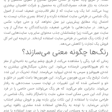
است. از طریق وب، علاوه بر امکان معرفی صحیح و اصولی محصول و یا
خدمات به بازار هدف، مصرف‌کنندگان به محصول و شرکت اطمینان بیشتری
پیدا می‌کنند. اما یک وب سایت که از نظر قالب‌بندی ضعیف است، از اصول
رنگ شناسی در طراحی سایت استفاده نکرده و از لحاظ بصری جذاب نیست، به
احتمال زیاد مطابق پیش‌بینی نیز عمل نخواهد کرد و حتی جواب عکس
می‌دهد. در سایت‌هایی با طراحی ضعیف، بازدیدکنندگان به سادگی از وب
سایت عبور می‌کنند؛ زیرا چشمانشان جذب محتوای سایر وب سایت‌هایی است
که از نکات رنگ شناسی در طراحی سایت استفاده کرده‌اند. در نتیجه این امر کل
فروش یک تجارت را کاهش می‌دهد.
رنگ‌ها چگونه معنی می‌سازند؟
زمانی که فرد رنگی را مشاهده می‌کند، از طریق چشم پیامی به ناحیه‌ای از مغز
به نام هیپوتالاموس فرستاده می‌شود. این بخش، سیگنال‌های بیشتری به
غده‌ی هیپوفیز و سپس به غده‌ی تیروئید می‌فرستد. ایجاد تحریک در این غدد
باعث ترشح یک سری هورمون می‌گردد. این هورمون‌ها باعث تغییر در خلق و
خو و احساس شده که این تغییرات در نهایت مسبب سمت‌دهی به رفتار
می‌شوند. بنابراین، علم می‌گوید که هر رنگ می‌توانند حس خاصی را در فرد
بیدار کند، این حس ممکن است منفی، مثبت یا ناسازگار باشد. رنگ شناسی در
طراحی سایت با استفاده از این نکات برای بازده بهتر و فروش بیشتر اجتناب
ناپذیر می‌نماید. با توجه به رنگ‌های استفاده شده مشتری بالقوه پیامی
دریافت می‌کند و به وسیله‌ی این پیام تصمیم خود را در مورد استفاده یا عدم