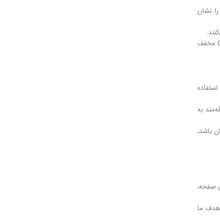
را نشان
واکنش بعدی لندینگ پیج، ورود به سایت و راهنمایی کاربر جهت دریافت خدمات یا امکاناتی است که، به‌صورت رایگان دریافت خواهد کرد. CTA مخفف
است. هرچه UI قوی‌تری در این پیج استفاده
‌مند به
ن باشد،
ی صفحه،
 هدف ما