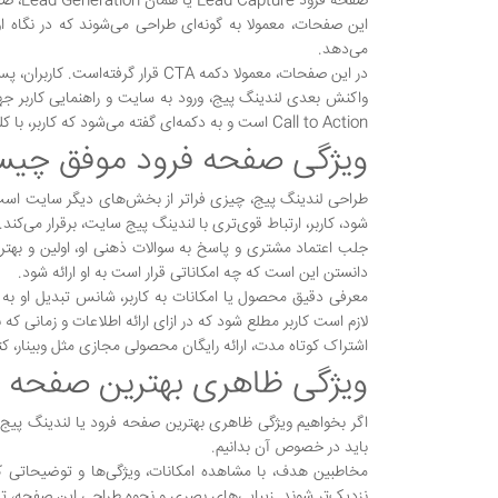
صفحه فرود Lead Capture یا همان Lead Generation، صفحه‌ای است که برای دریافت اطلاعات بازدیدکنندگان طراحی و پیاده سازی می‌شود.
این صفحات، معمولا به گونه‌ای طراحی می‌شوند که در نگاه اول
می‌دهد.
در این صفحات، معمولا دکمه CTA قرار گرفته‌است. کاربران، پس از ورود اطلاعات در فیلدهای فرم لندینگ پیج، با فشردن دکمه CTA، آن را ثبت می‌کنند.
Call to Action است و به دکمه‌ای گفته می‌شود که کاربر، با کلیک بر روی آن، موفقیت لندینگ پیج را رقم می‌زند.
ویژگی صفحه فرود موفق چی
شود، کاربر، ارتباط قوی‌تری با لندینگ پیج سایت، برقرار می‌کند.
جلب اعتماد مشتری و پاسخ به سوالات ذهنی او، اولین و بهترین
دانستن این است که چه امکاناتی قرار است به او ارائه شود.
معرفی دقیق محصول یا امکانات به کاربر، شانس تبدیل او به 
لازم است کاربر مطلع شود که در ازای ارائه اطلاعات و زمانی ک
اشتراک کوتاه مدت، ارائه رایگان محصولی مجازی مثل وبینار، ک
ویژگی‌ ظاهری بهترین صفحه ف
اگر بخواهیم ویژگی ظاهری بهترین صفحه فرود یا لندینگ پیج 
باید در خصوص آن بدانیم.
مخاطبین هدف، با مشاهده امکانات، ویژگی‌ها و توضیحاتی ک
نزدیک‌تر شوند. زیبایی‌های بصری و نحوه طراحی این صفحه، تاث