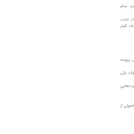
د. تمام
 در جذب
، کم‌تر
ن پروسه
اند یکی
یت‌هایی
صولی از