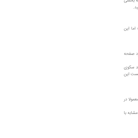
به بخشی
د.
اما این
ری، وارد صفحه
ند سکوی
کست این
مولا در
 مشابه با