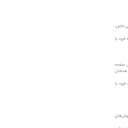
می خاص،
ه فرود یا
حی صفحه
 هدفتان
فرود یا
روش‌های