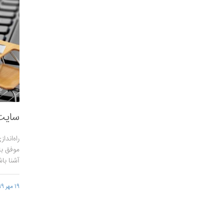
سایت
راه‌اند
موفق با
آشنا با
19 مهر 1399 - 15:47