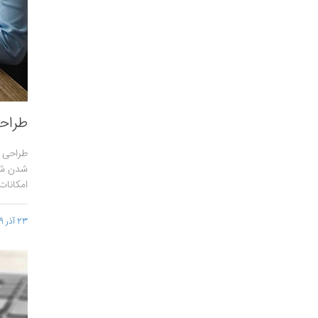
طراح
طراحی 
شدن شرک
امکانات
23 آذر 1399 - 16:06