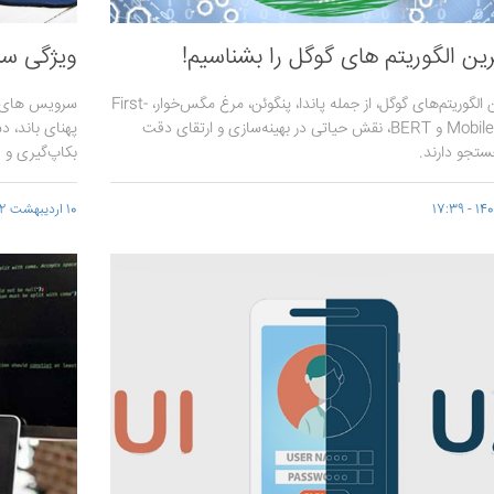
ین الگوریتم های گوگل را بشناسیم!
ویژگی سر
مهمترین الگوریتم‌های گوگل، از جمله پاندا، پنگوئن، مرغ مگس‌خوار، First-
سرویس های ا
Mobile Index و BERT، نقش حیاتی در بهینه‌سازی و ارتقای دقت
پهنای باند، د
ستجو دارند.
بکاپ‌گیری و ..
10 اردیبهشت 1402 - 12:57