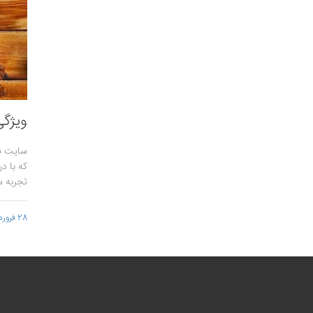
ویژگی
سایت سا
که با در
تجربه‌ 
28 فروردین 1398 - 15:17